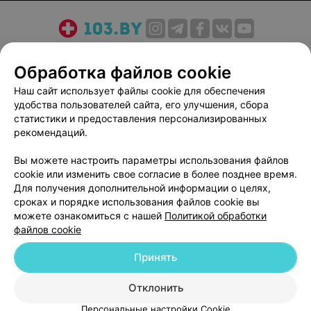
О проекте
Новости проекта
Размещение рекламы
Обработка файлов cookie
Медицинский маркетинг
Публичный договор
Пользовательское соглашение
Способы оплаты
Наш сайт использует файлы cookie для обеспечения
удобства пользователей сайта, его улучшения, сбора
Вакансии
Партнеры
статистики и предоставления персонализированных
Написать руководителю 103.by
рекомендаций.
Написать в поддержку
Вы можете настроить параметры использования файлов
Персональные настройки cookie
cookie или изменить свое согласие в более позднее время.
Обработка персональных данных
Для получения дополнительной информации о целях,
сроках и порядке использования файлов cookie вы
можете ознакомиться с нашей
Политикой обработки
файлов cookie
Принять
© 2026 ООО «Артокс Лаб», УНП 191700409
| 220012, Республика Беларусь,
Отклонить
г. Минск, улица Толбухина, 2, пом. 16 | help@103.by
Персональные настройки Cookie