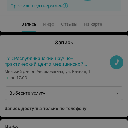
Профиль подтвержден
Запись
Инфо
Отзывы
На карте
Запись
ГУ «Республиканский научно-
практический центр медицинской
экспертизы и реабилитаци»
Минский р-н, д. Аксаковщина, ул. Речная, 1
до 17:00
Выберите услугу
Запись доступна только по телефону
Инфо