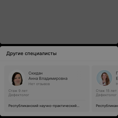
Другие специалисты
Скидан
Анна Владимировна
Нет отзывов
Н
Стаж 9 лет
Стаж 15 лет
Дефектолог
Дефектолог
Республиканский научно-практический
Республикан
центр медицинской экспертизы и
центр медиц
реабилитации
реабилитац