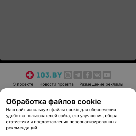
О проекте
Новости проекта
Размещение рекламы
Медицинский маркетинг
Публичный договор
Обработка файлов cookie
Пользовательское соглашение
Способы оплаты
Наш сайт использует файлы cookie для обеспечения
Вакансии
Партнеры
удобства пользователей сайта, его улучшения, сбора
Написать руководителю 103.by
статистики и предоставления персонализированных
Написать в поддержку
рекомендаций.
Персональные настройки cookie