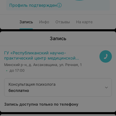
Профиль подтвержден
Запись
Инфо
Отзывы
На карте
Запись
ГУ «Республиканский научно-
практический центр медицинской
экспертизы и реабилитаци»
Минский р-н, д. Аксаковщина, ул. Речная, 1
до 17:00
Консультация психолога
бесплатно
Запись доступна только по телефону