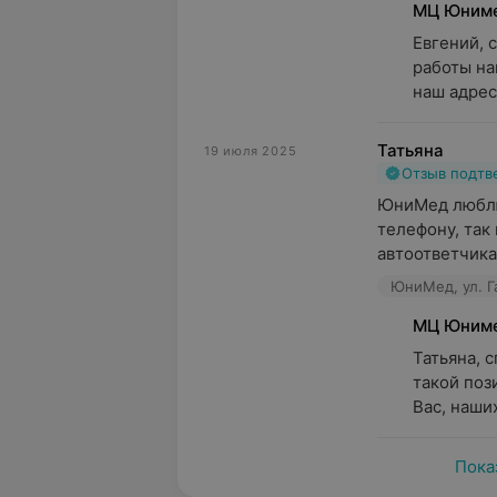
МЦ Юним
Евгений, 
работы на
наш адрес
Татьяна
19 июля 2025
Отзыв подт
ЮниМед люблю,
телефону, так 
автоответчика 
ЮниМед, ул. Г
МЦ Юним
Татьяна, 
такой поз
Вас, наши
Пока