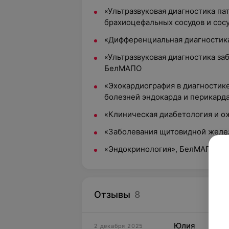
«Ультразвуковая диагностика па
брахиоцефальных сосудов и сос
«Дифференциальная диагностик
«Ультразвуковая диагностика за
БелМАПО
«Эхокардиография в диагностик
болезней эндокарда и перикард
«Клиническая диабетология и 
«Заболевания щитовидной жел
«Эндокринология», БелМАПО
Отзывы
8
Юлия
2 декабря 2025