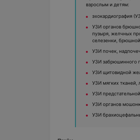
взрослым и детям:
эхокардиография (У
УЗИ органов брюшно
пузыря, желчных пр
селезенки, брюшной
УЗИ почек, надпоче
УЗИ забрюшинного 
УЗИ щитовидной же
УЗИ мягких тканей,
УЗИ предстательной
УЗИ органов мошон
УЗИ брахиоцефальны