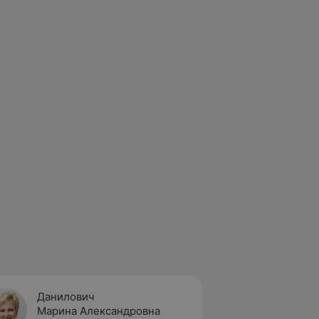
Данилович
Жуков
Марина Александровна
Ирина