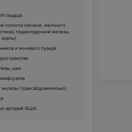
ЗИ сердца)
й полости (печени, желчного
отоков, поджелудочной железы,
 аорты)
чников и мочевого пузыря
пространства
лезы, шеи
 лимфоузлов
 железы (трансабдоминально)
ки
х артерий (БЦА).