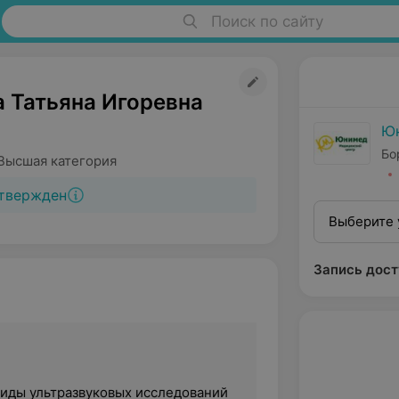
Поиск по сайту
 Татьяна Игоревна
Ю
Бо
Высшая категория
твержден
Выберите 
Запись дост
иды ультразвуковых исследований