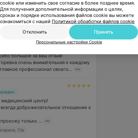
cookie или изменить свое согласие в более позднее время.
вержден
Для получения дополнительной информации о целях,
юшной полости и лимфоузлов у 
сроках и порядке использования файлов cookie вы можете
. Внимательное и доброжелательное 
ознакомиться с нашей
Политикой обработки файлов cookie
нь волновалась, н...
Отклонить
Принять
агарина, 73а
Персональные настройки Cookie
ед
ибо большое за ваш отзыв!

горевна очень внимательная к каждому 
 главное профессионал своего...
вержден
 медицинский центр! 

всегда доброжелательное отношение к 
прохожу только ...
агарина, 73а