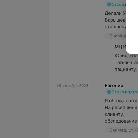
Отзыв подт
Делали УЗИ бр
Барышевой Т.И
отношение. Оче
ЮниМед, ул. Г
МЦ Юним
Юлия, спас
Татьяна И
пациенту,
Евгений
26 октября 2025
Отзыв подт
Я обожаю этот
На ресепшене 
клиенту,

обследование 
ЮниМед, ул. Г