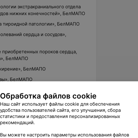
тологии экстракраниального отдела
удов нижних конечностей», БелМАПО
а тироидной патологии», БелМАПО
болеваний сердца и сосудов»,
е приобретенных пороков сердца,
а», БелМАПО
ожирение», БелМАПО
езы», БелМАПО
Обработка файлов cookie
Наш сайт использует файлы cookie для обеспечения
удобства пользователей сайта, его улучшения, сбора
статистики и предоставления персонализированных
5.0
ЮниМед, ул. Гагарина, 73а
рекомендаций.
Вы можете настроить параметры использования файлов