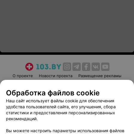
О проекте
Новости проекта
Размещение рекламы
Медицинский маркетинг
Публичный договор
Обработка файлов cookie
Пользовательское соглашение
Способы оплаты
Наш сайт использует файлы cookie для обеспечения
Вакансии
Партнеры
удобства пользователей сайта, его улучшения, сбора
Написать руководителю 103.by
статистики и предоставления персонализированных
Написать в поддержку
рекомендаций.
Персональные настройки cookie
Вы можете настроить параметры использования файлов