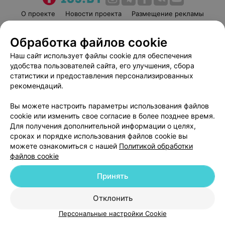
О проекте
Новости проекта
Размещение рекламы
Медицинский маркетинг
Публичный договор
Обработка файлов cookie
Пользовательское соглашение
Способы оплаты
Наш сайт использует файлы cookie для обеспечения
Вакансии
Партнеры
удобства пользователей сайта, его улучшения, сбора
Написать руководителю 103.by
статистики и предоставления персонализированных
Написать в поддержку
рекомендаций.
Персональные настройки cookie
Вы можете настроить параметры использования файлов
Обработка персональных данных
cookie или изменить свое согласие в более позднее время.
Для получения дополнительной информации о целях,
сроках и порядке использования файлов cookie вы
можете ознакомиться с нашей
Политикой обработки
файлов cookie
Принять
© 2026 ООО «Артокс Лаб», УНП 191700409
| 220012, Республика Беларусь,
г. Минск, улица Толбухина, 2, пом. 16 | help@103.by
Отклонить
Служба поддержки
+375 291212755
Персональные настройки Cookie