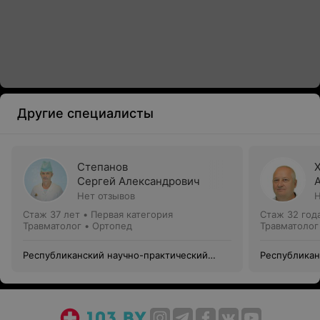
Другие специалисты
Степанов
Сергей Александрович
Нет отзывов
Н
Стаж 37 лет
•
Первая категория
Стаж 32 год
Травматолог • Ортопед
Травматолог
Республиканский научно-практический
Республикан
центр медицинской экспертизы и
центр медиц
реабилитации
реабилитац