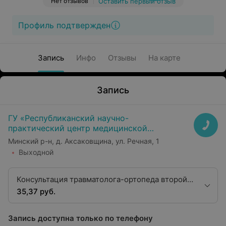
Нет отзывов
Оставить первый отзыв
Профиль подтвержден
Запись
Инфо
Отзывы
На карте
Запись
ГУ «Республиканский научно-
практический центр медицинской
экспертизы и реабилитаци»
Минский р-н, д. Аксаковщина, ул. Речная, 1
Выходной
Консультация травматолога-ортопеда второй
квалификационной категории
35,37 руб.
Запись доступна только по телефону