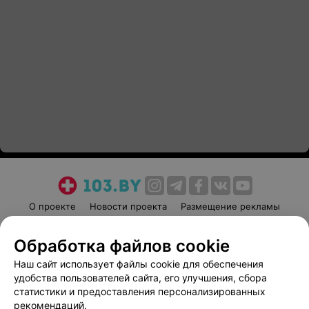
О проекте
Новости проекта
Размещение рекламы
Медицинский маркетинг
Публичный договор
Обработка файлов cookie
Пользовательское соглашение
Способы оплаты
Наш сайт использует файлы cookie для обеспечения
Вакансии
Партнеры
удобства пользователей сайта, его улучшения, сбора
Написать руководителю 103.by
статистики и предоставления персонализированных
Написать в поддержку
рекомендаций.