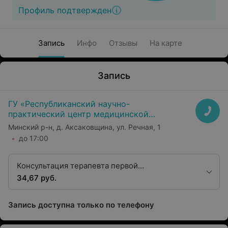
Профиль подтвержден
Запись
Инфо
Отзывы
На карте
Запись
ГУ «Республиканский научно-
практический центр медицинской
экспертизы и реабилитаци»
Минский р-н, д. Аксаковщина, ул. Речная, 1
до 17:00
Консультация терапевта первой
квалификационной категории
34,67 руб.
Запись доступна только по телефону