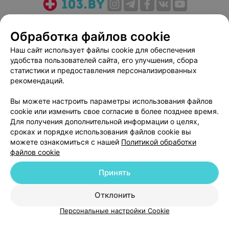
О проекте
Новости проекта
Размещение рекламы
Обработка файлов cookie
Медицинский маркетинг
Публичный договор
Пользовательское соглашение
Способы оплаты
Наш сайт использует файлы cookie для обеспечения
удобства пользователей сайта, его улучшения, сбора
Вакансии
Партнеры
статистики и предоставления персонализированных
Написать руководителю 103.by
рекомендаций.
Написать в поддержку
Вы можете настроить параметры использования файлов
Персональные настройки cookie
cookie или изменить свое согласие в более позднее время.
Обработка персональных данных
Для получения дополнительной информации о целях,
сроках и порядке использования файлов cookie вы
можете ознакомиться с нашей
Политикой обработки
файлов cookie
Принять
© 2026 ООО «Артокс Лаб», УНП 191700409
| 220012, Республика Беларусь,
Отклонить
г. Минск, улица Толбухина, 2, пом. 16 | help@103.by
Персональные настройки Cookie
Служба поддержки
+375 291212755