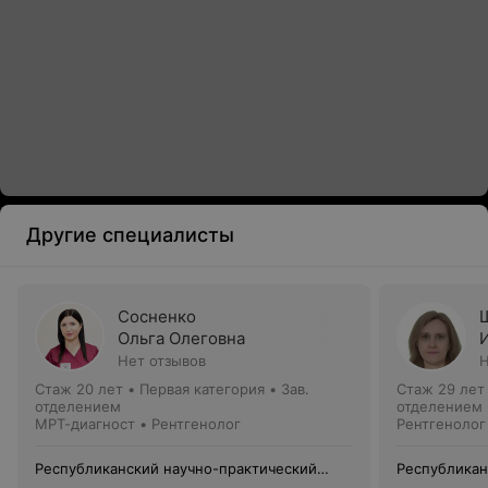
Другие специалисты
Сосненко
Ольга Олеговна
Нет отзывов
Н
Стаж 20 лет
•
Первая категория
•
Зав.
Стаж 29 лет
отделением
отделением
МРТ-диагност • Рентгенолог
Рентгенолог
Республиканский научно-практический
Республикан
центр медицинской экспертизы и
центр медиц