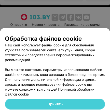
реабилитации
реабилитац
О проекте
Новости проекта
Размещение рекламы
Медицинский маркетинг
Публичный договор
Обработка файлов cookie
Пользовательское соглашение
Способы оплаты
Наш сайт использует файлы cookie для обеспечения
Вакансии
Партнеры
удобства пользователей сайта, его улучшения, сбора
Написать руководителю 103.by
статистики и предоставления персонализированных
Написать в поддержку
рекомендаций.
Персональные настройки cookie
Вы можете настроить параметры использования файлов
Обработка персональных данных
cookie или изменить свое согласие в более позднее время.
Для получения дополнительной информации о целях,
сроках и порядке использования файлов cookie вы
можете ознакомиться с нашей
Политикой обработки
файлов cookie
Принять
© 2026 ООО «Артокс Лаб», УНП 191700409
| 220012, Республика Беларусь,