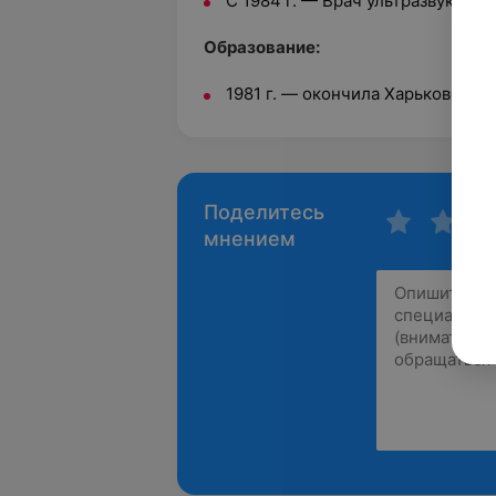
С 1984 г. — Врач ультразвуково
Образование:
1981 г. — окончила Харьковский
Поделитесь
мнением