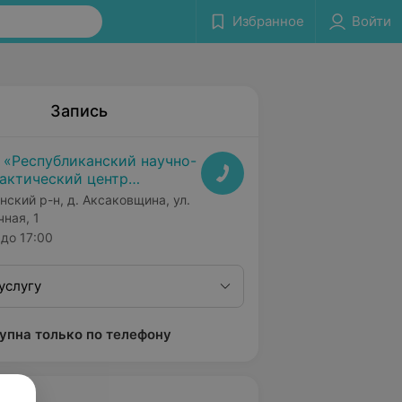
Избранное
Войти
Запись
 «Республиканский научно-
актический центр
дицинской экспертизы и
нский р-н, д. Аксаковщина, ул.
абилитаци»
чная, 1
до 17:00
услугу
упна только по телефону