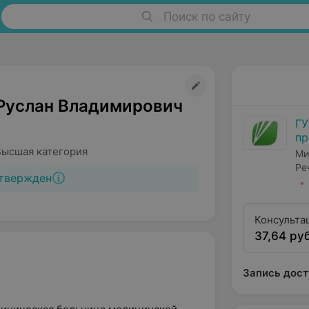
Поиск по сайту
Руслан Владимирович
ГУ
пр
ме
Высшая категория
Ми
ре
Ре
твержден
Консульта
37,64 руб
физкульту
квалифика
Запись дост