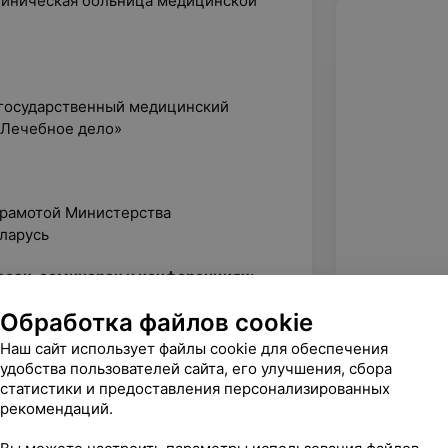
клиническая больница медицинской
 государственный медицинский
«Лечебное дело»
грамотой Министерства
ларусь
сах, семинарах и конференциях:
Обработка файлов cookie
бучающий семинар с международным
 на пути к РИО 2016»
Наш сайт использует файлы cookie для обеспечения
удобства пользователей сайта, его улучшения, сбора
ское тейпирование. Базовый курс»
статистики и предоставления персонализированных
рекомендаций.