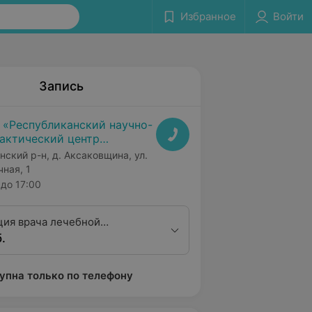
Избранное
Войти
Запись
 «Республиканский научно-
актический центр
дицинской экспертизы и
нский р-н, д. Аксаковщина, ул.
абилитаци»
чная, 1
до 17:00
ция врача лечебной
.
ры высшей
ционной категории
упна только по телефону