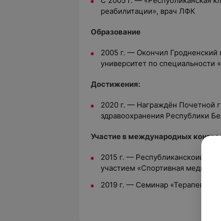
С 2005 г. — «Республиканская 
реабилитации», врач ЛФК
Oбразование
2005 г. — Окончил Гродненский
университет по специальности 
Достижения:
2020 г. — Награждён Почетной 
здравоохранения Республики Бе
Участие в международных конгрес
2015 г. — Республиканскоий о
участием «Спортивная медицина
2019 г. — Семинар «Терапевтиче