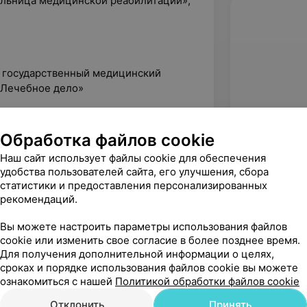
больница медицинской реабилитации»,
й государственный медицинский
«Лечебное дело»
Обработка файлов cookie
АПО
Наш сайт использует файлы cookie для обеспечения
удобства пользователей сайта, его улучшения, сбора
статистики и предоставления персонализированных
зрения», БелМАПО
рекомендаций.
ракции катаракт», БелМАПО
Вы можете настроить параметры использования файлов
тактная коррекция зрения», БелМАПО
cookie или изменить свое согласие в более позднее время.
Для получения дополнительной информации о целях,
ния редкой офтальмопатологии.
сроках и порядке использования файлов cookie вы можете
ознакомиться с нашей
Политикой обработки файлов cookie
, сетчатки и зрительного пути»,
Отклонить
Принять