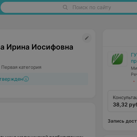
Поиск по сайту
а Ирина Иосифовна
ГУ
пр
ме
 Первая категория
Ми
ре
Ре
твержден
Консульта
38,32 ру
квалифика
Запись дост