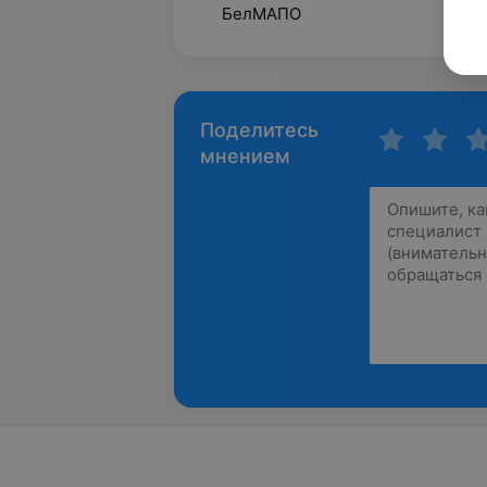
БелМАПО
Поделитесь
мнением