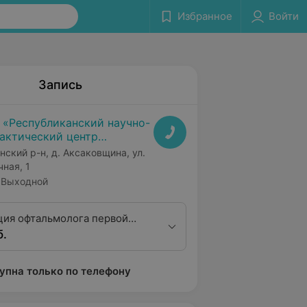
Избранное
Войти
Запись
 «Республиканский научно-
актический центр
дицинской экспертизы и
нский р-н, д. Аксаковщина, ул.
абилитаци»
чная, 1
Выходной
ция офтальмолога первой
б.
ционной категории
упна только по телефону