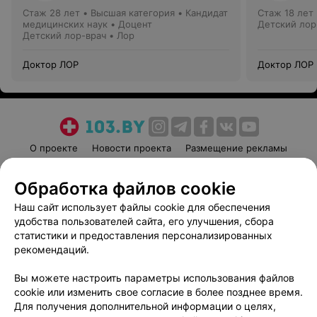
Стаж 28 лет
•
Высшая категория
•
Кандидат
Стаж 18 лет
медицинских наук • Доцент
Детский лор
Детский лор-врач • Лор
Доктор ЛОР
Доктор ЛОР
О проекте
Новости проекта
Размещение рекламы
Медицинский маркетинг
Публичный договор
Обработка файлов cookie
Пользовательское соглашение
Способы оплаты
Наш сайт использует файлы cookie для обеспечения
Вакансии
Партнеры
удобства пользователей сайта, его улучшения, сбора
Написать руководителю 103.by
статистики и предоставления персонализированных
Написать в поддержку
рекомендаций.
Персональные настройки cookie
Вы можете настроить параметры использования файлов
Обработка персональных данных
cookie или изменить свое согласие в более позднее время.
Для получения дополнительной информации о целях,