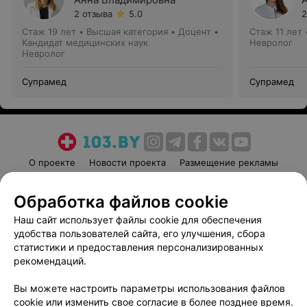
2 отзыва
5.0
2
Стаж 19 лет
•
Высшая категория
•
Доцент •
Стаж 11 лет
Кандидат медицинских наук
Невролог
Невролог
Супрамед
Супрамед
О проекте
Новости проекта
Размещение рекламы
Медицинский маркетинг
Публичный договор
Обработка файлов cookie
Пользовательское соглашение
Способы оплаты
Наш сайт использует файлы cookie для обеспечения
Вакансии
Партнеры
удобства пользователей сайта, его улучшения, сбора
Написать руководителю 103.by
статистики и предоставления персонализированных
Написать в поддержку
рекомендаций.
Персональные настройки cookie
Вы можете настроить параметры использования файлов
Обработка персональных данных
cookie или изменить свое согласие в более позднее время.