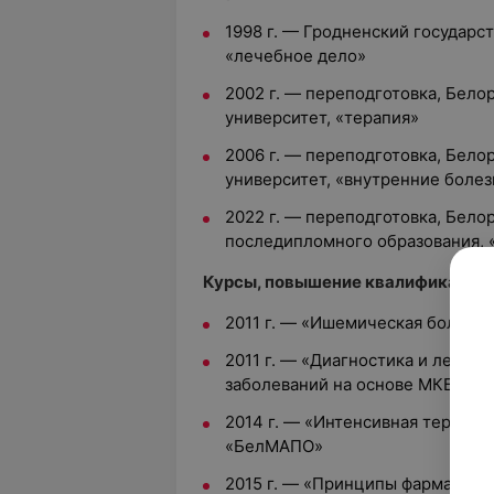
1998 г. — Гродненский государс
«лечебное дело»
2002 г. — переподготовка, Бел
университет, «терапия»
2006 г. — переподготовка, Бел
университет, «внутренние болез
2022 г. — переподготовка, Бело
последипломного образования, 
Курсы, повышение квалификации:
2011 г. — «Ишемическая болезн
2011 г. — «Диагностика и лечен
заболеваний на основе МКБ-10»
2014 г. — «Интенсивная терапия
«БелМАПО»
2015 г. — «Принципы фармакоте