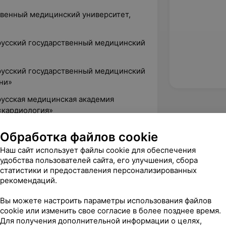
твенный медицинский университет,
орусский государственный медицинский
орусский государственный медицинский
ни»
русская медицинская академия
«кардиология»
Обработка файлов cookie
ь сердца», ГУО «БелМАПО»
Наш сайт использует файлы cookie для обеспечения
удобства пользователей сайта, его улучшения, сбора
ие гастроэнтерологических
статистики и предоставления персонализированных
, ГУО «БелМАПО»
рекомендаций.
 полиорганной недостаточности», ГУО
Вы можете настроить параметры использования файлов
cookie или изменить свое согласие в более позднее время.
Для получения дополнительной информации о целях,
рапии и вторичной профилактики