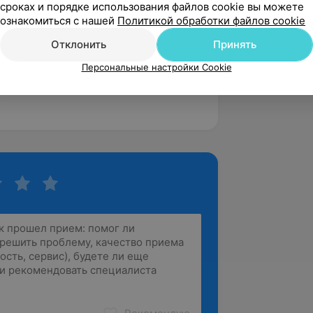
сроках и порядке использования файлов cookie вы можете
й и нервной систем у пациентов»,
ознакомиться с нашей
Политикой обработки файлов cookie
Отклонить
Принять
ции, Белорусская медицинская
зования, «внутренние болезни»
Персональные настройки Cookie
я в клинике внутренних болезней»,