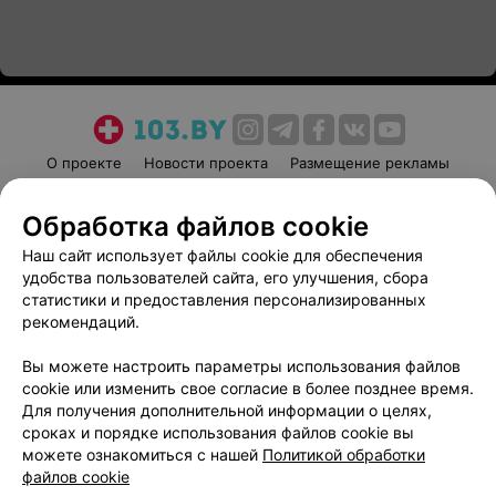
О проекте
Новости проекта
Размещение рекламы
Медицинский маркетинг
Публичный договор
Обработка файлов cookie
Пользовательское соглашение
Способы оплаты
Наш сайт использует файлы cookie для обеспечения
Вакансии
Партнеры
удобства пользователей сайта, его улучшения, сбора
Написать руководителю 103.by
статистики и предоставления персонализированных
Написать в поддержку
рекомендаций.
Персональные настройки cookie
Вы можете настроить параметры использования файлов
Обработка персональных данных
cookie или изменить свое согласие в более позднее время.
Для получения дополнительной информации о целях,
сроках и порядке использования файлов cookie вы
можете ознакомиться с нашей
Политикой обработки
файлов cookie