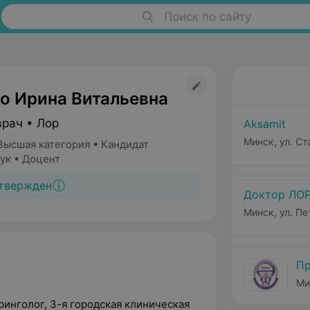
Поиск по сайту
о Ирина Витальевна
врач • Лор
Aksamit
Минск, ул. Ст
Высшая категория • Кандидат
ук • Доцент
твержден
Доктор ЛО
Минск, ул. П
Пр
Ми
ринголог,
3-я городская клиническая