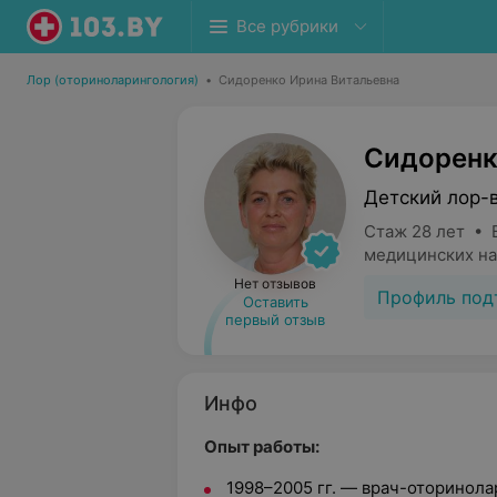
Все рубрики
Лор (оториноларингология)
•
Сидоренко Ирина Витальевна
Сидоренк
Детский лор-
Стаж 28 лет • 
медицинских на
Нет отзывов
Профиль под
Оставить
первый отзыв
Инфо
Опыт работы:
1998–2005 гг.
— врач-оторинола