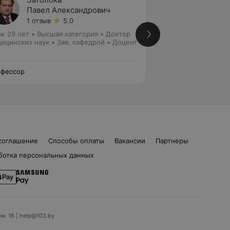
Павел Александрович
Ольга
1 отзыв
5.0
Нет от
ж 29 лет
•
Высшая категория
•
Доктор
Стаж 30 лет
•
Выс
ицинских наук • Зав. кафедрой • Доцент
Кандидат медицин
р
Лор
фессор
Профессор
соглашение
Способы оплаты
Вакансии
Партнеры
ботка персональных данных
ом. 16 | help@103.by