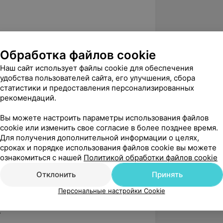
ледований заключается в изучении
ких факторов в развитии хронических
Обработка файлов cookie
разработке доступных для
Наш сайт использует файлы cookie для обеспечения
дов лабораторной и
удобства пользователей сайта, его улучшения, сбора
статистики и предоставления персонализированных
рекомендаций.
кой работы:
Вы можете настроить параметры использования файлов
cookie или изменить свое согласие в более позднее время.
Для получения дополнительной информации о целях,
лор-органов лимфоглоточного кольца
сроках и порядке использования файлов cookie вы можете
ознакомиться с нашей
Политикой обработки файлов cookie
ых работ, 2 учебных пособий, 1
Отклонить
Принять
Персональные настройки Cookie
«Оптимизация диагностики и лечения
.