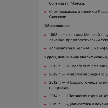
больница г. Минска.
Стажировалась в клиниках Росс
Словакии.
Образование:
1998 г. — окончила Минский гос
лечебно-профилактический факу
Аспирантура в БелМАПО на кафе
Курсы, повышение квалификации,
2012 г.
— «
Surgery of middle ear»,
2012 г.
—
«Патология среднего у
2012 г.
—
«Психолого-педагогич
процесса».
2014 г.
—
«Патология гортани. Ф
2019 г.
—
«Диагностика и лечени