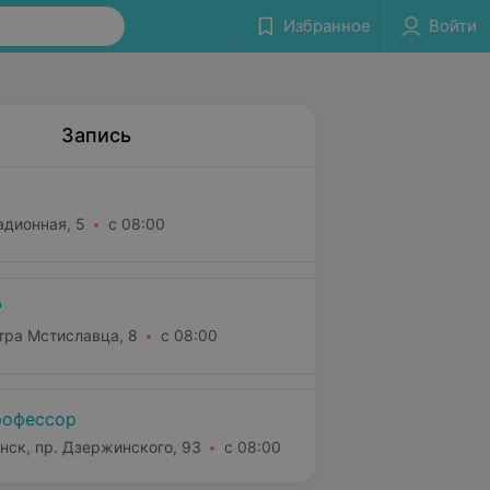
Избранное
Войти
Запись
адионная, 5
с 08:00
Р
етра Мстиславца, 8
с 08:00
офессор
нск, пр. Дзержинского, 93
с 08:00