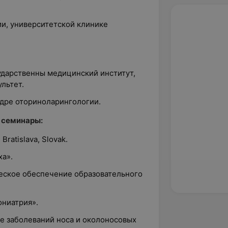
ии, университетской клинике
ударственны медицинский институт,
льтет.
дре оториноларингологии.
 семинары:
 Bratislava, Slovak.
ха».
еское обеспечение образовательного
ониатрия».
е заболеваний носа и околоносовых