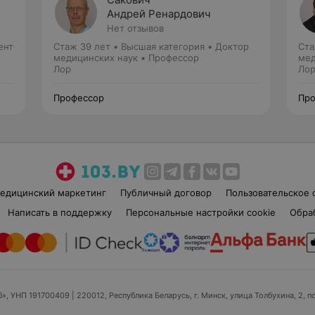
Андрей Ренардович
Нет отзывов
ент
Стаж 39 лет
•
Высшая категория
•
Доктор
Ста
медицинских наук • Профессор
мед
Лор
Ло
Профессор
Про
едицинский маркетинг
Публичный договор
Пользовательское 
Написать в поддержку
Персональные настройки cookie
Обра
б», УНП 191700409
| 220012, Республика Беларусь, г. Минск, улица Толбухина, 2, п