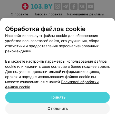
О проекте
Новости проекта
Размещение рекламы
Медицинский маркетинг
Публичный договор
Обработка файлов cookie
Пользовательское соглашение
Способы оплаты
Наш сайт использует файлы cookie для обеспечения
Вакансии
Партнеры
удобства пользователей сайта, его улучшения, сбора
Написать руководителю 103.by
статистики и предоставления персонализированных
Написать в поддержку
рекомендаций.
Персональные настройки cookie
Вы можете настроить параметры использования файлов
Обработка персональных данных
cookie или изменить свое согласие в более позднее время.
Для получения дополнительной информации о целях,
сроках и порядке использования файлов cookie вы
можете ознакомиться с нашей
Политикой обработки
файлов cookie
Принять
© 2026 ООО «Артокс Лаб», УНП 191700409
| 220012, Республика Беларусь,
г. Минск, улица Толбухина, 2, пом. 16 | help@103.by
Отклонить
Служба поддержки
+375 291212755