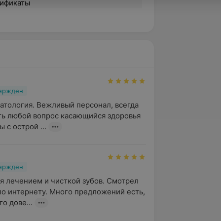
ификаты
вержден
тология. Вежливый персонал, всегда 
ь любой вопрос касающийся здоровья 
 с острой ...
вержден
я лечением и чисткой зубов. Смотрел 
по интернету. Много предложений есть, 
о дове...