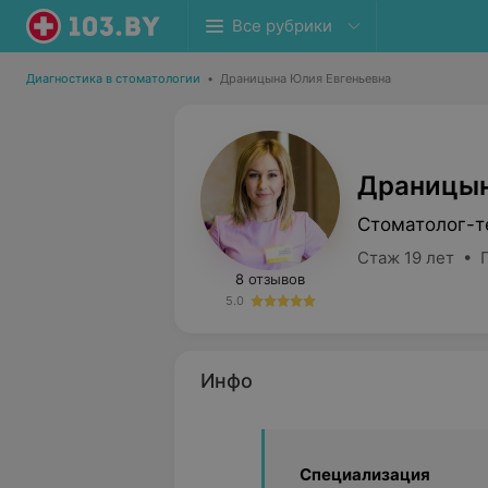
Все рубрики
Диагностика в стоматологии
•
Драницына Юлия Евгеньевна
Драницын
Стоматолог-т
Стаж 19 лет • 
8 отзывов
5.0
Инфо
Специализация