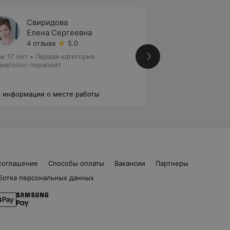
Свиридова
Куров
Елена Сергеевна
Залин
4 отзыва
5.0
5 отзы
ж 17 лет
•
Первая категория
Стаж 19 лет
•
Перв
матолог-терапевт
Стоматолог-терап
эндодонтист
 информации о месте работы
Нет информации о
соглашение
Способы оплаты
Вакансии
Партнеры
ботка персональных данных