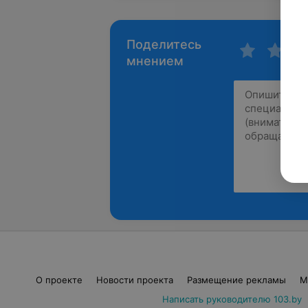
Поделитесь
мнением
О проекте
Новости проекта
Размещение рекламы
М
Написать руководителю 103.by