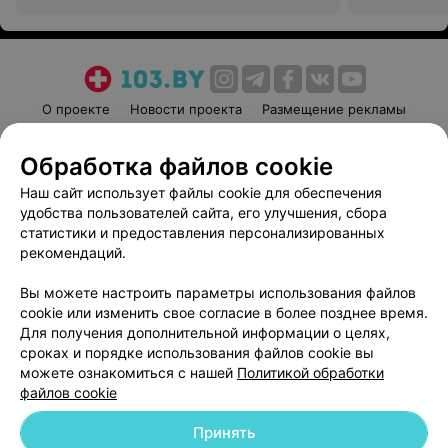
О проекте
Новости проекта
Размещение рекламы
Медицинский маркетинг
Публичный договор
Обработка файлов cookie
Пользовательское соглашение
Способы оплаты
Наш сайт использует файлы cookie для обеспечения
Вакансии
Партнеры
удобства пользователей сайта, его улучшения, сбора
Написать руководителю 103.by
статистики и предоставления персонализированных
Написать в поддержку
рекомендаций.
Персональные настройки cookie
Вы можете настроить параметры использования файлов
Обработка персональных данных
cookie или изменить свое согласие в более позднее время.
Для получения дополнительной информации о целях,
сроках и порядке использования файлов cookie вы
можете ознакомиться с нашей
Политикой обработки
файлов cookie
Принять
© 2026 ООО «Артокс Лаб», УНП 191700409
| 220012, Республика Беларусь,