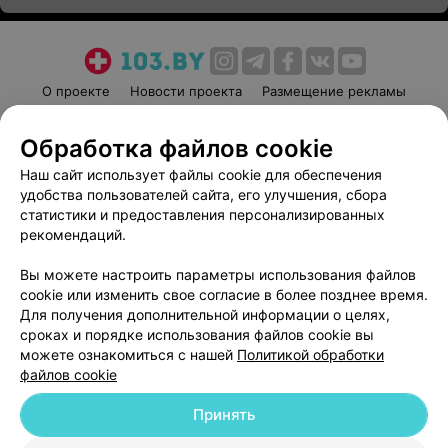
О проекте
Новости проекта
Размещение рекламы
Медицинский маркетинг
Публичный договор
Обработка файлов cookie
Пользовательское соглашение
Способы оплаты
Наш сайт использует файлы cookie для обеспечения
Вакансии
Партнеры
удобства пользователей сайта, его улучшения, сбора
Написать руководителю 103.by
статистики и предоставления персонализированных
Написать в поддержку
рекомендаций.
Персональные настройки cookie
Вы можете настроить параметры использования файлов
Обработка персональных данных
cookie или изменить свое согласие в более позднее время.
Для получения дополнительной информации о целях,
сроках и порядке использования файлов cookie вы
можете ознакомиться с нашей
Политикой обработки
файлов cookie
Принять
© 2026 ООО «Артокс Лаб», УНП 191700409
| 220012, Республика Беларусь,
г. Минск, улица Толбухина, 2, пом. 16 | help@103.by