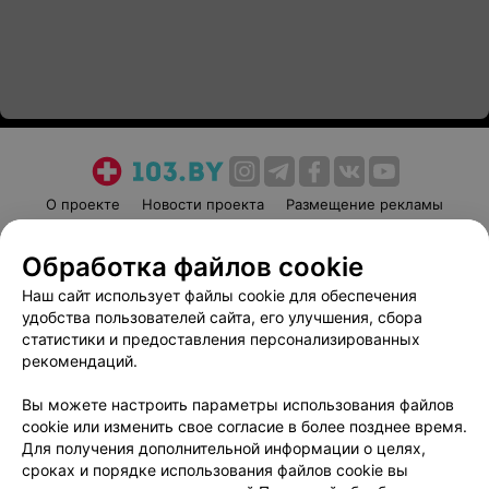
О проекте
Новости проекта
Размещение рекламы
Медицинский маркетинг
Публичный договор
Обработка файлов cookie
Пользовательское соглашение
Способы оплаты
Наш сайт использует файлы cookie для обеспечения
Вакансии
Партнеры
удобства пользователей сайта, его улучшения, сбора
Написать руководителю 103.by
статистики и предоставления персонализированных
Написать в поддержку
рекомендаций.
Персональные настройки cookie
Вы можете настроить параметры использования файлов
Обработка персональных данных
cookie или изменить свое согласие в более позднее время.
Для получения дополнительной информации о целях,
сроках и порядке использования файлов cookie вы