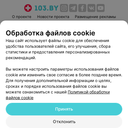
О проекте
Новости проекта
Размещение рекламы
Медицинский маркетинг
Публичный договор
Обработка файлов cookie
Пользовательское соглашение
Способы оплаты
Наш сайт использует файлы cookie для обеспечения
Вакансии
Партнеры
удобства пользователей сайта, его улучшения, сбора
Написать руководителю 103.by
статистики и предоставления персонализированных
Написать в поддержку
рекомендаций.
Персональные настройки cookie
Вы можете настроить параметры использования файлов
Обработка персональных данных
cookie или изменить свое согласие в более позднее время.
Для получения дополнительной информации о целях,
сроках и порядке использования файлов cookie вы
можете ознакомиться с нашей
Политикой обработки
файлов cookie
Принять
© 2026 ООО «Артокс Лаб», УНП 191700409
| 220012, Республика Беларусь,
г. Минск, улица Толбухина, 2, пом. 16 | help@103.by
Отклонить