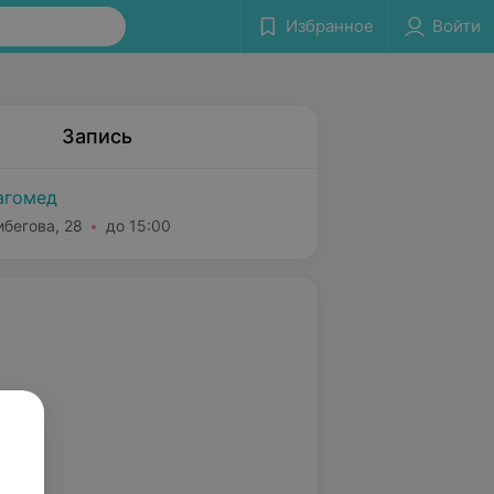
Избранное
Войти
Запись
агомед
ибегова, 28
до 15:00