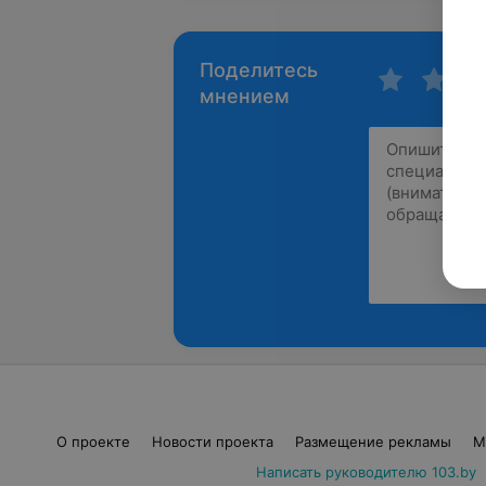
Поделитесь
мнением
О проекте
Новости проекта
Размещение рекламы
М
Написать руководителю 103.by