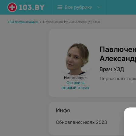
Все рубрики
УЗИ позвоночника
•
Павлюченко Ирина Александровна
Павлючен
Александ
Врач УЗД
Нет отзывов
Первая категор
Оставить
первый отзыв
Инфо
Обновлено: июль 2023