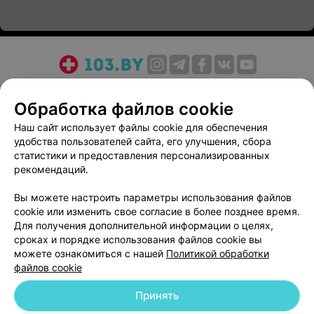
О проекте
Новости проекта
Размещение рекламы
Обработка файлов cookie
Медицинский маркетинг
Публичный договор
Пользовательское соглашение
Способы оплаты
Наш сайт использует файлы cookie для обеспечения
удобства пользователей сайта, его улучшения, сбора
Вакансии
Партнеры
статистики и предоставления персонализированных
Написать руководителю 103.by
рекомендаций.
Написать в поддержку
Вы можете настроить параметры использования файлов
Персональные настройки cookie
cookie или изменить свое согласие в более позднее время.
Обработка персональных данных
Для получения дополнительной информации о целях,
сроках и порядке использования файлов cookie вы
можете ознакомиться с нашей
Политикой обработки
файлов cookie
Принять