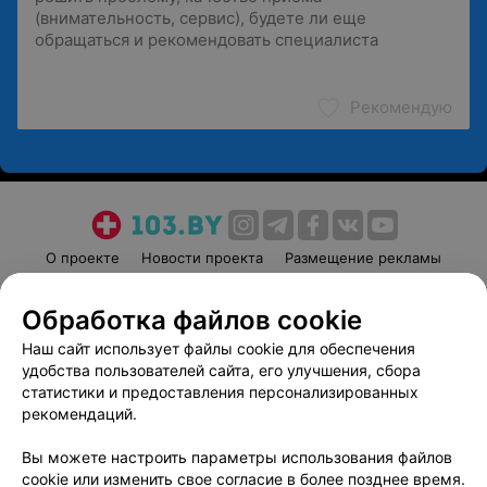
Рекомендую
О проекте
Новости проекта
Размещение рекламы
Медицинский маркетинг
Публичный договор
Обработка файлов cookie
Пользовательское соглашение
Способы оплаты
Наш сайт использует файлы cookie для обеспечения
Вакансии
Партнеры
удобства пользователей сайта, его улучшения, сбора
Написать руководителю 103.by
статистики и предоставления персонализированных
Написать в поддержку
рекомендаций.
Персональные настройки cookie
Вы можете настроить параметры использования файлов
Обработка персональных данных
cookie или изменить свое согласие в более позднее время.