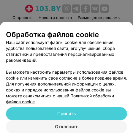
О проекте
Новости проекта
Размещение рекламы
Медицинский маркетинг
Публичный договор
Обработка файлов cookie
Пользовательское соглашение
Способы оплаты
Наш сайт использует файлы cookie для обеспечения
Вакансии
Партнеры
удобства пользователей сайта, его улучшения, сбора
Написать руководителю 103.by
статистики и предоставления персонализированных
Написать в поддержку
рекомендаций.
Персональные настройки cookie
Вы можете настроить параметры использования файлов
Обработка персональных данных
cookie или изменить свое согласие в более позднее время.
Для получения дополнительной информации о целях,
сроках и порядке использования файлов cookie вы
можете ознакомиться с нашей
Политикой обработки
файлов cookie
Принять
© 2026 ООО «Артокс Лаб», УНП 191700409
| 220012, Республика Беларусь,
г. Минск, улица Толбухина, 2, пом. 16 | help@103.by
Отклонить