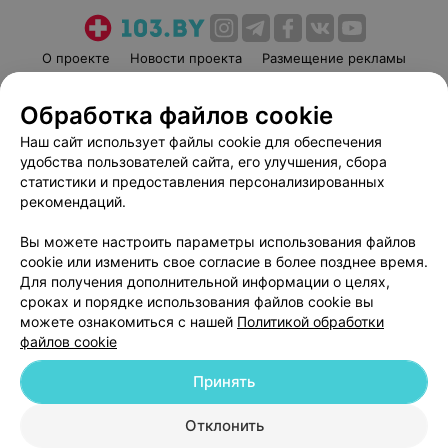
О проекте
Новости проекта
Размещение рекламы
Медицинский маркетинг
Публичный договор
Обработка файлов cookie
Пользовательское соглашение
Способы оплаты
Наш сайт использует файлы cookie для обеспечения
Вакансии
Партнеры
удобства пользователей сайта, его улучшения, сбора
Написать руководителю 103.by
статистики и предоставления персонализированных
Написать в поддержку
рекомендаций.
Персональные настройки cookie
Вы можете настроить параметры использования файлов
Обработка персональных данных
cookie или изменить свое согласие в более позднее время.
Для получения дополнительной информации о целях,
сроках и порядке использования файлов cookie вы
можете ознакомиться с нашей
Политикой обработки
файлов cookie
Принять
© 2026 ООО «Артокс Лаб», УНП 191700409
| 220012, Республика Беларусь,
г. Минск, улица Толбухина, 2, пом. 16 | help@103.by
Отклонить