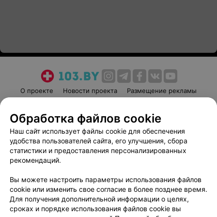
О проекте
Новости проекта
Размещение рекламы
Медицинский маркетинг
Публичный договор
Обработка файлов cookie
Пользовательское соглашение
Способы оплаты
Наш сайт использует файлы cookie для обеспечения
Вакансии
Партнеры
удобства пользователей сайта, его улучшения, сбора
Написать руководителю 103.by
статистики и предоставления персонализированных
Написать в поддержку
рекомендаций.
Персональные настройки cookie
Вы можете настроить параметры использования файлов
Обработка персональных данных
cookie или изменить свое согласие в более позднее время.
Для получения дополнительной информации о целях,
сроках и порядке использования файлов cookie вы