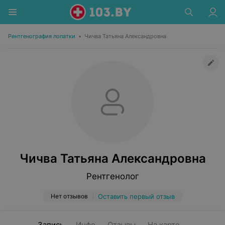
Рентгенография лопатки
•
Чичва Татьяна Александровна
Чичва Татьяна Александровна
Рентгенолог
Нет отзывов
Оставить первый отзыв
Запись
Инфо
Отзывы
На карте