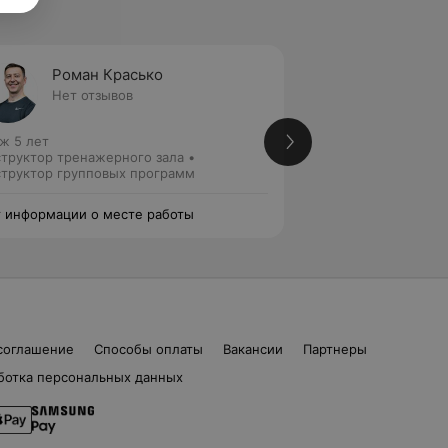
Роман Красько
Верон
Нет отзывов
Нет от
ж 5 лет
Стаж 5 лет
труктор тренажерного зала •
Персональный тре
труктор групповых программ
Инструктор групп
 информации о месте работы
Нет информации о
соглашение
Способы оплаты
Вакансии
Партнеры
ботка персональных данных