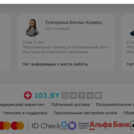
Екатерина Беняш-Кривец
Нет отзывов
Стаж 5 лет
Ста
Персональный тренер в тренажерный зал •
Инс
Инструктор групповых программ
Инс
Нет информации о месте работы
Нет
едицинский маркетинг
Публичный договор
Пользовательское 
Написать в поддержку
Персональные настройки cookie
Обра