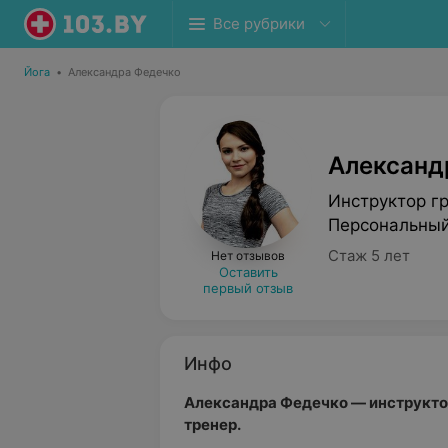
Все рубрики
Йога
•
Александра Федечко
Александ
Инструктор г
Персональный
Стаж 5 лет
Нет отзывов
Оставить
первый отзыв
Инфо
Александра Федечко — инструкто
тренер.