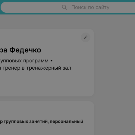
Поиск по сайту
ра Федечко
рупповых программ •
 тренер в тренажерный зал
р групповых занятий, персональный