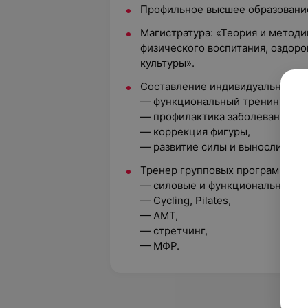
Профильное высшее образовани
Магистратура: «Теория и методи
физического воспитания, оздоро
культуры».
Составление индивидуальных п
— функциональный тренинг,
— профилактика заболеваний оп
— коррекция фигуры,
— развитие силы и выносливости
Тренер групповых программ:
— силовые и функциональные п
— Cycling, Pilates,
— AMT,
— стретчинг,
— МФР.