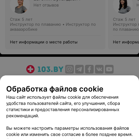
Нет отзывов
Н
Стаж 5 лет
Стаж 5 лет
Инструктор по плаванию • Инструктор по
Инструктор 
аквааэробике
по плаванию
Нет информации о месте работы
Нет информа
О проекте
Новости проекта
Размещение рекламы
Обработка файлов cookie
Медицинский маркетинг
Публичный договор
Пользовательское соглашение
Способы оплаты
Наш сайт использует файлы cookie для обеспечения
удобства пользователей сайта, его улучшения, сбора
Вакансии
Партнеры
статистики и предоставления персонализированных
Написать руководителю 103.by
рекомендаций.
Написать в поддержку
Вы можете настроить параметры использования файлов
Персональные настройки cookie
cookie или изменить свое согласие в более позднее время.