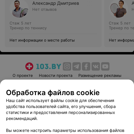
Александр Дмитриев
Нет отзывов
Н
Стаж 5 лет
Стаж 5 лет
Тренер по теннису
Тренер по т
Нет информации о месте работы
Нет информа
О проекте
Новости проекта
Размещение рекламы
Медицинский маркетинг
Публичный договор
Обработка файлов cookie
Пользовательское соглашение
Способы оплаты
Наш сайт использует файлы cookie для обеспечения
Вакансии
Партнеры
удобства пользователей сайта, его улучшения, сбора
Написать руководителю 103.by
статистики и предоставления персонализированных
Написать в поддержку
рекомендаций.
Персональные настройки cookie
Вы можете настроить параметры использования файлов