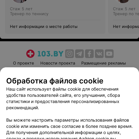
Стаж 5 лет
Стаж 5 лет
Тренер по теннису
Тренер по т
Нет информации о месте работы
Нет информа
О проекте
Новости проекта
Размещение рекламы
Медицинский маркетинг
Публичный договор
Обработка файлов cookie
Пользовательское соглашение
Способы оплаты
Наш сайт использует файлы cookie для обеспечения
Вакансии
Партнеры
удобства пользователей сайта, его улучшения, сбора
Написать руководителю 103.by
статистики и предоставления персонализированных
Написать в поддержку
рекомендаций.
Персональные настройки cookie
Вы можете настроить параметры использования файлов
Обработка персональных данных
cookie или изменить свое согласие в более позднее время.
Для получения дополнительной информации о целях,
сроках и порядке использования файлов cookie вы