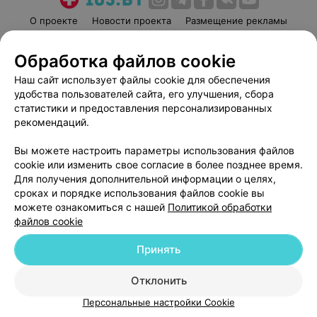
О проекте
Новости проекта
Размещение рекламы
Медицинский маркетинг
Публичный договор
Обработка файлов cookie
Пользовательское соглашение
Способы оплаты
Наш сайт использует файлы cookie для обеспечения
Вакансии
Партнеры
удобства пользователей сайта, его улучшения, сбора
Написать руководителю 103.by
статистики и предоставления персонализированных
Написать в поддержку
рекомендаций.
Персональные настройки cookie
Вы можете настроить параметры использования файлов
Обработка персональных данных
cookie или изменить свое согласие в более позднее время.
Для получения дополнительной информации о целях,
сроках и порядке использования файлов cookie вы
можете ознакомиться с нашей
Политикой обработки
файлов cookie
Принять
© 2026 ООО «Артокс Лаб», УНП 191700409
| 220012, Республика Беларусь,
г. Минск, улица Толбухина, 2, пом. 16 | help@103.by
Отклонить
Служба поддержки
+375 291212755
Персональные настройки Cookie