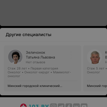
Другие специалисты
Зеличонок
Татьяна Львовна
Нет отзывов
Н
Стаж 28 лет
•
Первая категория
Стаж 5 лет
Онколог • Онколог-хирург • Маммолог-
Онколог
онколог
Минский городской клинический
Минский гор
онкологический центр
онкологичес