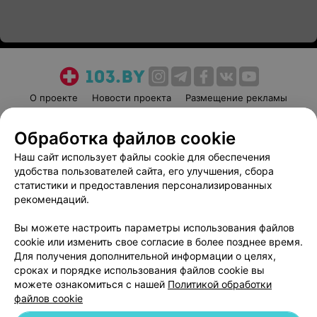
О проекте
Новости проекта
Размещение рекламы
Медицинский маркетинг
Публичный договор
Обработка файлов cookie
Пользовательское соглашение
Способы оплаты
Наш сайт использует файлы cookie для обеспечения
Вакансии
Партнеры
удобства пользователей сайта, его улучшения, сбора
Написать руководителю 103.by
статистики и предоставления персонализированных
Написать в поддержку
рекомендаций.
Персональные настройки cookie
Вы можете настроить параметры использования файлов
Обработка персональных данных
cookie или изменить свое согласие в более позднее время.
Для получения дополнительной информации о целях,
сроках и порядке использования файлов cookie вы
можете ознакомиться с нашей
Политикой обработки
файлов cookie