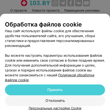
О проекте
Новости проекта
Размещение рекламы
Медицинский маркетинг
Публичный договор
Обработка файлов cookie
Пользовательское соглашение
Способы оплаты
Наш сайт использует файлы cookie для обеспечения
Вакансии
Партнеры
удобства пользователей сайта, его улучшения, сбора
Написать руководителю 103.by
статистики и предоставления персонализированных
Написать в поддержку
рекомендаций.
Персональные настройки cookie
Вы можете настроить параметры использования файлов
Обработка персональных данных
cookie или изменить свое согласие в более позднее время.
Для получения дополнительной информации о целях,
сроках и порядке использования файлов cookie вы
можете ознакомиться с нашей
Политикой обработки
файлов cookie
Принять
© 2026 ООО «Артокс Лаб», УНП 191700409
| 220012, Республика Беларусь,
г. Минск, улица Толбухина, 2, пом. 16 | help@103.by
Отклонить
Служба поддержки
+375 291212755
Персональные настройки Cookie