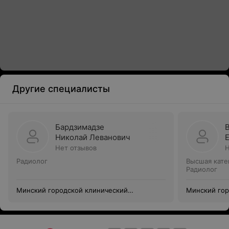
Другие специалисты
Бардзимадзе
Николай Леванович
Нет отзывов
Н
Радиолог
Высшая кате
Радиолог
Минский городской клинический
Минский гор
онкологический центр
онкологичес