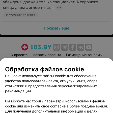
убеждена, должен только специалист. А хорошего 
спеца днем с огнем не сы...
Источник Yclients
Показать ещё
О проекте
Новости проекта
Размещение рекламы
Медицинский маркетинг
Публичный договор
Обработка файлов cookie
Пользовательское соглашение
Способы оплаты
Наш сайт использует файлы cookie для обеспечения
Вакансии
Партнеры
удобства пользователей сайта, его улучшения, сбора
Написать руководителю 103.by
статистики и предоставления персонализированных
Написать в поддержку
рекомендаций.
Персональные настройки cookie
Вы можете настроить параметры использования файлов
Обработка персональных данных
cookie или изменить свое согласие в более позднее время.
Для получения дополнительной информации о целях,