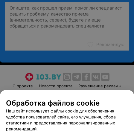
Рекомендую
О проекте
Новости проекта
Размещение рекламы
Медицинский маркетинг
Публичный договор
Обработка файлов cookie
Пользовательское соглашение
Способы оплаты
Наш сайт использует файлы cookie для обеспечения
Вакансии
Партнеры
удобства пользователей сайта, его улучшения, сбора
Написать руководителю 103.by
статистики и предоставления персонализированных
Написать в поддержку
рекомендаций.