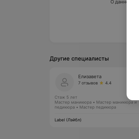
О данном сп
нет 
Другие специалисты
Елизавета
7 отзывов
4.4
Стаж 5 лет
Мастер маникюра • Мастер маникюра и
педикюра • Мастер педикюра
Label (Лэйбл)