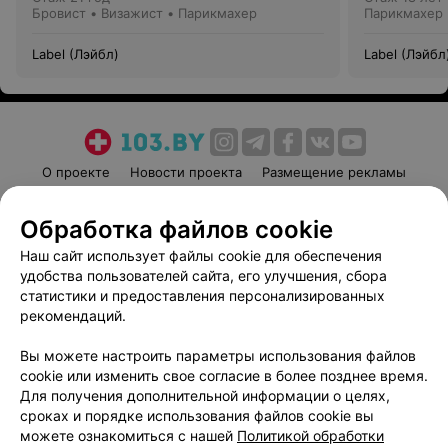
Бровист • Визажист • Парикмахер
Парикмахер
Label (Лэйбл)
Label (Лэйбл
О проекте
Новости проекта
Размещение рекламы
Медицинский маркетинг
Публичный договор
Обработка файлов cookie
Пользовательское соглашение
Способы оплаты
Наш сайт использует файлы cookie для обеспечения
Вакансии
Партнеры
удобства пользователей сайта, его улучшения, сбора
Написать руководителю 103.by
статистики и предоставления персонализированных
Написать в поддержку
рекомендаций.
Персональные настройки cookie
Вы можете настроить параметры использования файлов
Обработка персональных данных
cookie или изменить свое согласие в более позднее время.
Для получения дополнительной информации о целях,
сроках и порядке использования файлов cookie вы
можете ознакомиться с нашей
Политикой обработки