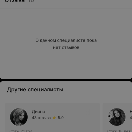
Отзывы
10
О данном специалисте пока

нет отзывов
Другие специалисты
Диана
43 отзыва
5.0
4
Стаж 21 год
Стаж 18 лет