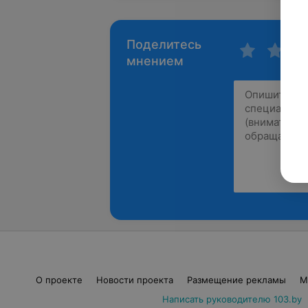
Поделитесь
мнением
О проекте
Новости проекта
Размещение рекламы
М
Написать руководителю 103.by