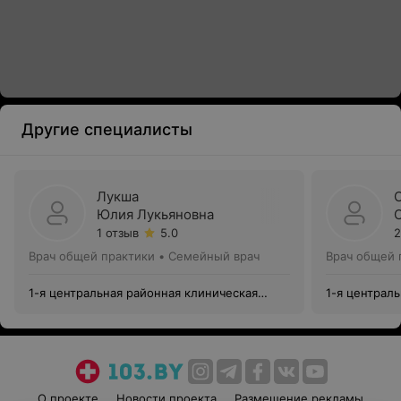
Другие специалисты
Лукша
Юлия Лукьяновна
1 отзыв
5.0
2
Врач общей практики • Семейный врач
Врач общей 
1-я центральная районная клиническая
1-я централ
поликлиника Центрального района г.
поликлиника
Минска
Минска
О проекте
Новости проекта
Размещение рекламы