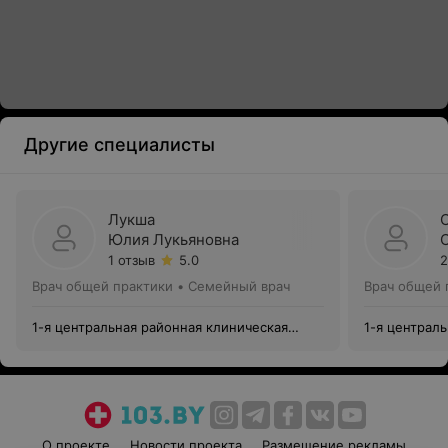
Другие специалисты
Лукша
Юлия Лукьяновна
1 отзыв
5.0
2
Врач общей практики • Семейный врач
Врач общей 
1-я центральная районная клиническая
1-я централ
поликлиника Центрального района г.
поликлиника
Минска
Минска
О проекте
Новости проекта
Размещение рекламы