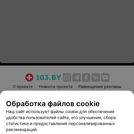
О проекте
Новости проекта
Размещение рекламы
Медицинский маркетинг
Публичный договор
Обработка файлов cookie
Пользовательское соглашение
Способы оплаты
Наш сайт использует файлы cookie для обеспечения
Вакансии
Партнеры
удобства пользователей сайта, его улучшения, сбора
Написать руководителю 103.by
статистики и предоставления персонализированных
Написать в поддержку
рекомендаций.