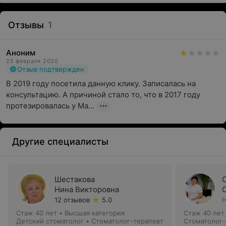
Отзывы
1
Аноним
25 февраля 2020
Отзыв подтвержден
В 2019 году посетила данную клику. Записалась на 
консультацию. А причиной стало то, что в 2017 году 
протезировалась у Ма...
Другие специалисты
Шестакова
Нина Викторовна
12 отзывов
5.0
Н
Стаж 40 лет
•
Высшая категория
Стаж 40 лет
Детский стоматолог • Стоматолог-терапевт
Стоматолог-