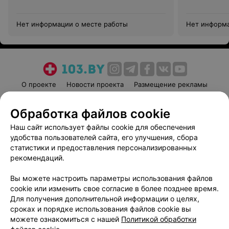
Нет информации о месте работы
Нет информа
О проекте
Новости проекта
Размещение рекламы
Медицинский маркетинг
Публичный договор
Обработка файлов cookie
Пользовательское соглашение
Способы оплаты
Наш сайт использует файлы cookie для обеспечения
Вакансии
Партнеры
удобства пользователей сайта, его улучшения, сбора
Написать руководителю 103.by
статистики и предоставления персонализированных
Написать в поддержку
рекомендаций.
Персональные настройки cookie
Вы можете настроить параметры использования файлов
Обработка персональных данных
cookie или изменить свое согласие в более позднее время.
Для получения дополнительной информации о целях,
сроках и порядке использования файлов cookie вы
можете ознакомиться с нашей
Политикой обработки