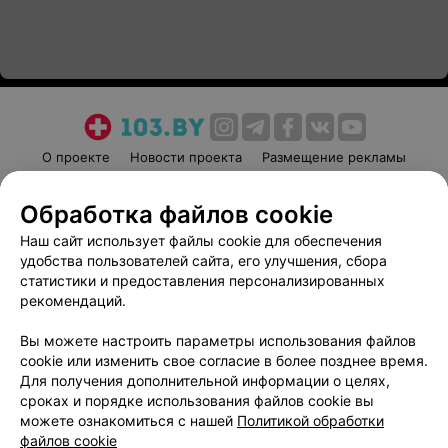
О проекте
Новости проекта
Размещение рекламы
Медицинский маркетинг
Публичный договор
Обработка файлов cookie
Пользовательское соглашение
Способы оплаты
Наш сайт использует файлы cookie для обеспечения
Вакансии
Партнеры
удобства пользователей сайта, его улучшения, сбора
Написать руководителю 103.by
статистики и предоставления персонализированных
Написать в поддержку
рекомендаций.
Персональные настройки cookie
Вы можете настроить параметры использования файлов
Обработка персональных данных
cookie или изменить свое согласие в более позднее время.
Для получения дополнительной информации о целях,
сроках и порядке использования файлов cookie вы
можете ознакомиться с нашей
Политикой обработки
файлов cookie