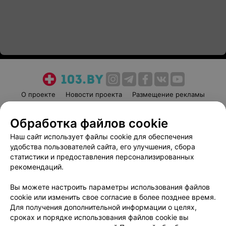
О проекте
Новости проекта
Размещение рекламы
Медицинский маркетинг
Публичный договор
Обработка файлов cookie
Пользовательское соглашение
Способы оплаты
Наш сайт использует файлы cookie для обеспечения
Вакансии
Партнеры
удобства пользователей сайта, его улучшения, сбора
Написать руководителю 103.by
статистики и предоставления персонализированных
Написать в поддержку
рекомендаций.
Персональные настройки cookie
Вы можете настроить параметры использования файлов
Обработка персональных данных
cookie или изменить свое согласие в более позднее время.
Для получения дополнительной информации о целях,
сроках и порядке использования файлов cookie вы