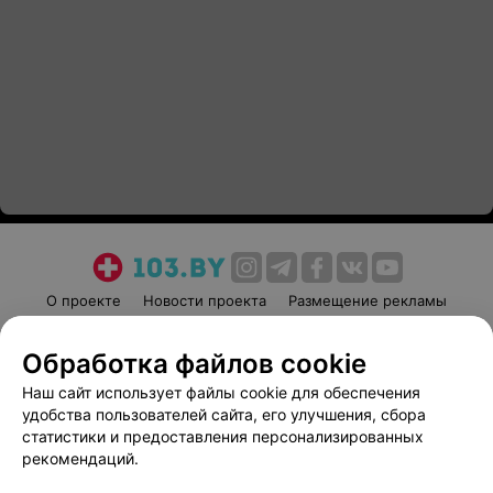
О проекте
Новости проекта
Размещение рекламы
Медицинский маркетинг
Публичный договор
Обработка файлов cookie
Пользовательское соглашение
Способы оплаты
Наш сайт использует файлы cookie для обеспечения
Вакансии
Партнеры
удобства пользователей сайта, его улучшения, сбора
Написать руководителю 103.by
статистики и предоставления персонализированных
Написать в поддержку
рекомендаций.
Персональные настройки cookie