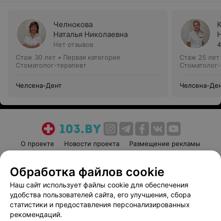
Челнокова
Наталья Николаевна
Нет отзывов
4
Стаж 30 лет
•
Первая категория
Стаж 25 лет
Стоматолог-терапевт
Стоматолог-
Челсена-Дент
Челсена-Де
О проекте
Новости проекта
Размещение рекламы
Медицинский маркетинг
Публичный договор
Обработка файлов cookie
Пользовательское соглашение
Способы оплаты
Наш сайт использует файлы cookie для обеспечения
Вакансии
Партнеры
удобства пользователей сайта, его улучшения, сбора
Написать руководителю 103.by
статистики и предоставления персонализированных
Написать в поддержку
рекомендаций.